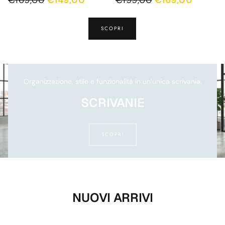
€169,00
€149,00
€199,00
€169,00
PRICE
PRICE
PRICE
PRICE
SCOPRI
Organizzazione, stile e funzionalità in un’unica scrivania.
SCRIVANIE
SCOPRI
NUOVI ARRIVI